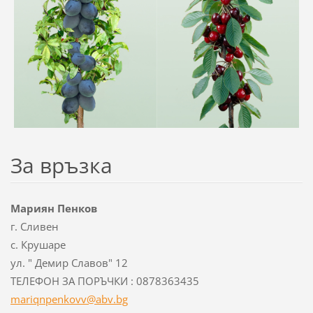
За връзка
Мариян Пенков
г. Сливен
с. Крушаре
ул. " Демир Славов" 12
ТЕЛЕФОН ЗА ПОРЪЧКИ : 0878363435
mariqnpe
nkovv@ab
v.bg