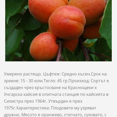
Умерено растящо. Цъфтеж: Средно късен.Срок на
зреене: 15 - 30 юли.Тегло: 45 гр.Произход: Сортът е
създаден чрез кръстосване на Краснощеки x
Унгарска кайсия в опитната станция по кайсията в
Силистра през 1964г. Утвърден е през
1975г.Характеристика: Плодовете му узряват
дружно. Месото е оранжево, стегнато, суховато, с