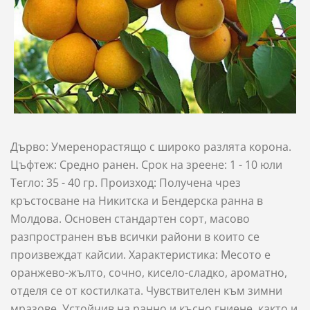
Дърво: Умеренорастящо с широко разлята корона.
Цъфтеж: Средно ранен. Срок на зреене: 1 - 10 юли
Тегло: 35 - 40 гр. Произход: Получена чрез
кръстосване на Никитска и Бендерска ранна в
Молдова. Основен стандартен сорт, масово
разпространен във всички райони в които се
произвеждат кайсии. Характеристика: Месото е
оранжево-жълто, сочно, кисело-сладко, ароматно,
отделя се от костилката. Чувствителен към зимни
мразове. Устойчив на ранно и късно гниене, както и