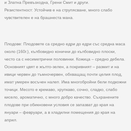
и Златна Превъзходна, Грени Смит и други.
Резистентност: Устойчив е на струпясване, много слабо
чувствителен е на брашнеста мана.
Плодове: Плодовете са средно едри до едри със средна маса
около (160г.), кълбовидно конични до кълбовидно плоски,
често са с несиметрични половинки. Кожица – средно дебела.
Основният цвят е жълто-зелен, а покривният – размит и на
ивици червен до тъмночервен, обхващащ почти целия плод,
имат умерен восъчен налеп. Има многобройни бели подкожни
точици. Месото е кремаво, хрупкаво, сочно, сладко, слабо
кисело, ароматично, с много добро качество. Съхранените
плодове при обикновени условия се запазват до края на
януари – февруари, а в хладилни помещения до края на
април.