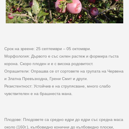
Срок на зреене: 25 септември – 05 октомври.
Морфология: Дървото е със силен растеж и формира гъста
корона. Скоро плоден и е с висока родовитост.
Опрашители: Опрашва се от сортовете на групата на Червена
и Златна Превъзходна, Грени Смит и други.
Резистентност: Устойчив е на струпясване, много слабо
чувствителен е на брашнеста мана.
Плодове: Плодовете са средно едри до едри със средна маса
около (160г.), кълбовидно конични до кълбовидно плоски,