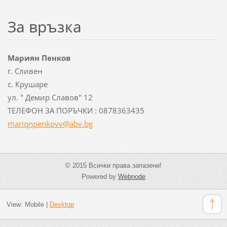
За връзка
Мариян Пенков
г. Сливен
с. Крушаре
ул. " Демир Славов" 12
ТЕЛЕФОН ЗА ПОРЪЧКИ : 0878363435
mariqnpe
nkovv@ab
v.bg
© 2015 Всички права запазени!
Powered by
Webnode
View:
Mobile
|
Desktop