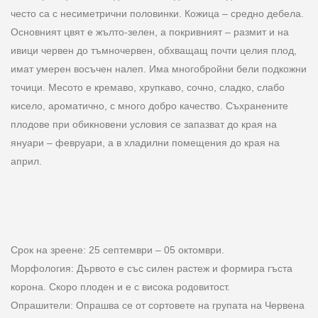
често са с несиметрични половинки. Кожица – средно дебела.
Основният цвят е жълто-зелен, а покривният – размит и на
ивици червен до тъмночервен, обхващащ почти целия плод,
имат умерен восъчен налеп. Има многобройни бели подкожни
точици. Месото е кремаво, хрупкаво, сочно, сладко, слабо
кисело, ароматично, с много добро качество. Съхранените
плодове при обикновени условия се запазват до края на
януари – февруари, а в хладилни помещения до края на
април.
Срок на зреене: 25 септември – 05 октомври.
Морфология: Дървото е със силен растеж и формира гъста
корона. Скоро плоден и е с висока родовитост.
Опрашители: Опрашва се от сортовете на групата на Червена