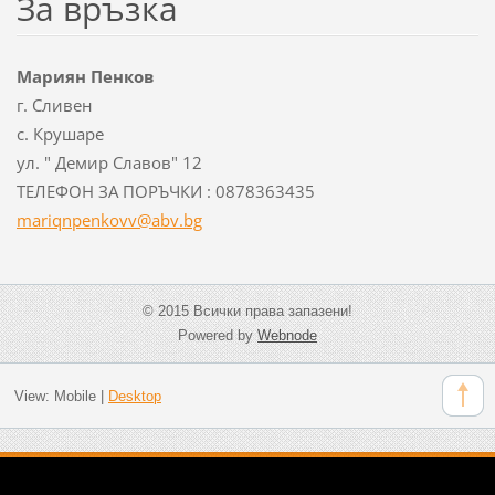
За връзка
Мариян Пенков
г. Сливен
с. Крушаре
ул. " Демир Славов" 12
ТЕЛЕФОН ЗА ПОРЪЧКИ : 0878363435
mariqnpe
nkovv@ab
v.bg
© 2015 Всички права запазени!
Powered by
Webnode
View:
Mobile
|
Desktop