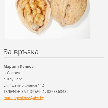
За връзка
Мариян Пенков
г. Сливен
с. Крушаре
ул. " Демир Славов" 12
ТЕЛЕФОН ЗА ПОРЪЧКИ : 0878363435
mariqnpe
nkovv@ab
v.bg