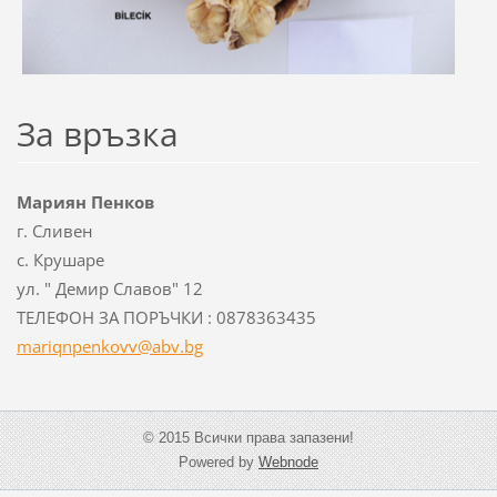
За връзка
Мариян Пенков
г. Сливен
с. Крушаре
ул. " Демир Славов" 12
ТЕЛЕФОН ЗА ПОРЪЧКИ : 0878363435
mariqnpe
nkovv@ab
v.bg
© 2015 Всички права запазени!
Powered by
Webnode