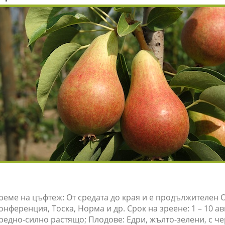
реме на цъфтеж: От средата до края и е продължителен 
онференция, Тоска, Норма и др. Срок на зреене: 1 – 10 ав
редно-силно растящо; Плодове: Едри, жълто-зелени, с ч