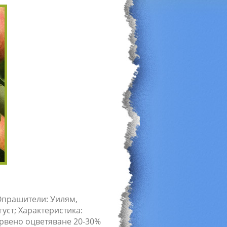
Опрашители: Уилям,
густ; Характеристика:
ервено оцветяване 20-30%