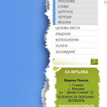
ПРАСКОВИ
П
СЛИВИ
ЦИТРУСИ
ЧЕРЕШИ
ЯБЪЛКИ
ЦЕНОВА ЛИСТА
ЛИЦЕНЗИ
ФОТОГАЛЕРИЯ
УСЛУГИ
ЗАСАЖДАНЕ
ЗА ВРЪЗКА
Мариян Пенков
г. Сливен
с. Крушаре
ул. " Демир Славов" 12
ТЕЛЕФОН ЗА ПОРЪЧКИ :
0878363435
mariqnpe
nkovv@ab
v.bg