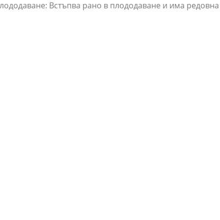
лододаване: Встъпва рано в плододаване и има редовна