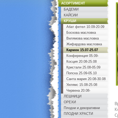
АСОРТИМЕНТ
БАДЕМИ
КАЙСИИ
КРУШИ
Абат фетел 10.09-20.09
Боскова масловка
15.09-25.09
Вилямова масловка
20.08-25.08
Жифардова масловка
15.07-25.07
Кармен 15.07-25.07
Конференция 05.09-
15.09
Косция 20.08-25.08
Кристали 25.08-05.09
Попска 25.09-05.10
Санта мария 20.08-30.08
Уилямс 15.08-25.08
Червена 20.08-
ЛЕШНИЦИ
30.08вилямова
ОРЕХИ
масловка
В
Плодни и декоративни
К
ПЛОДНИ ХРАСТИ
С