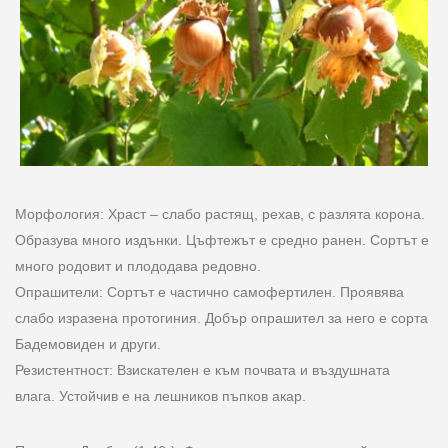
Морфология: Храст – слабо растящ, рехав, с разлята корона.
Образува много издънки. Цъфтежът е средно ранен. Сортът е
много родовит и плододава редовно.
Опрашители: Сортът е частично самофертилен. Проявява
слабо изразена протогиния. Добър опрашител за него е сорта
Бадемовиден и други.
Резистентност: Взискателен е към почвата и въздушната
влага. Устойчив е на лешников пъпков акар.