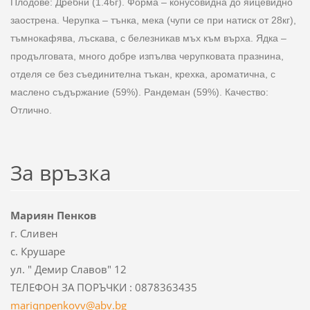
Плодове: Дребни (1.46г). Форма – конусовидна до яйцевидно
заострена. Черупка – тънка, мека (чупи се при натиск от 28кг),
тъмнокафява, лъскава, с белезникав мъх към върха. Ядка –
продълговата, много добре изпълва черупковата празнина,
отделя се без съединителна тъкан, крехка, ароматична, с
маслено съдържание (59%). Рандеман (59%). Качество:
Отлично.
За връзка
Мариян Пенков
г. Сливен
с. Крушаре
ул. " Демир Славов" 12
ТЕЛЕФОН ЗА ПОРЪЧКИ : 0878363435
mariqnpe
nkovv@ab
v.bg